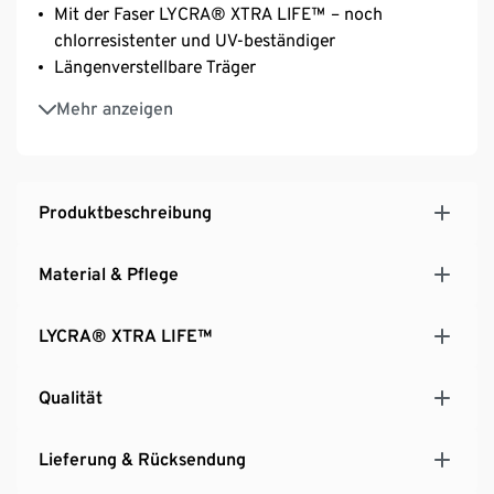
Mit der Faser LYCRA® XTRA LIFE™ – noch
chlorresistenter und UV-beständiger
Längenverstellbare Träger
Größenempfehlung:
Mehr anzeigen
Gr. 38: Cups 70 ‒ 80B
Gr. 40 und 42: Cups 75 ‒ 85B und C
Gr. 44 und 46: Cups 80 ‒ 90C und D
Produktbeschreibung
Material & Pflege
LYCRA® XTRA LIFE™
Qualität
Lieferung & Rücksendung