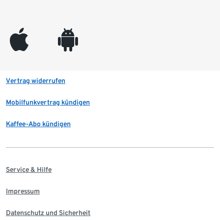
appleinc
android
Vertrag widerrufen
Mobilfunkvertrag kündigen
Kaffee-Abo kündigen
Service & Hilfe
Impressum
Datenschutz und Sicherheit