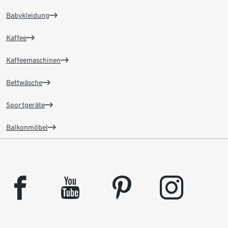
Babykleidung
Kaffee
Kaffeemaschinen
Bettwäsche
Sportgeräte
Balkonmöbel
facebook
youtube
pinterest
instagram