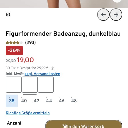
1/5
Figurformender Badeanzug, dunkelblau
(293)
-36%
19,00
29,99
30-Tage-Bestpreis:
29,99
€
inkl. MwSt.
zzgl. Versandkosten
38
40
42
44
46
48
Richtige Größe ermitteln
Anzahl
In den Warenkorb