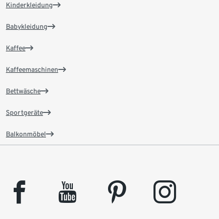
Kinderkleidung
Babykleidung
Kaffee
Kaffeemaschinen
Bettwäsche
Sportgeräte
Balkonmöbel
facebook
youtube
pinterest
instagram