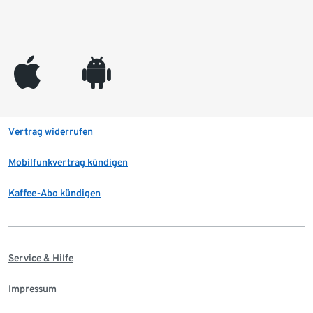
appleinc
android
Vertrag widerrufen
Mobilfunkvertrag kündigen
Kaffee-Abo kündigen
Service & Hilfe
Impressum