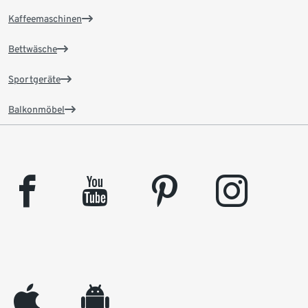
Kaffeemaschinen
Bettwäsche
Sportgeräte
Balkonmöbel
facebook
youtube
pinterest
instagram
appleinc
android