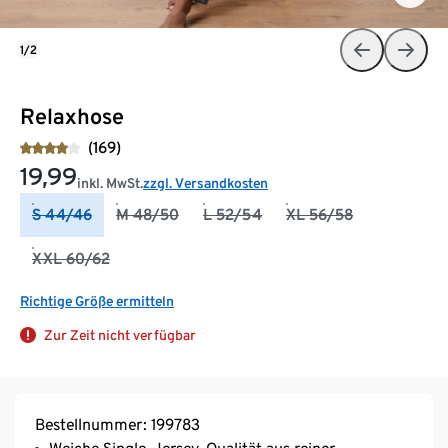
1/2
Relaxhose
(169)
19,99
inkl. MwSt.
zzgl. Versandkosten
S 44/46
M 48/50
L 52/54
XL 56/58
XXL 60/62
Richtige Größe ermitteln
Zur Zeit nicht verfügbar
Bestellnummer: 199783