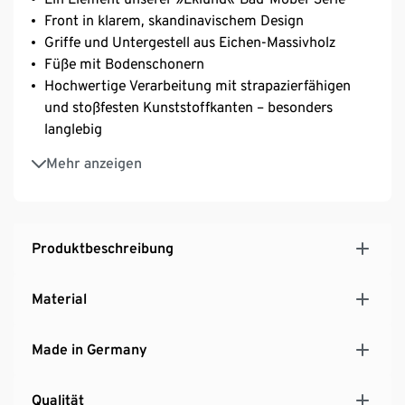
Front in klarem, skandinavischem Design
Griffe und Untergestell aus Eichen-Massivholz
Füße mit Bodenschonern
Hochwertige Verarbeitung mit strapazierfähigen
und stoßfesten Kunststoffkanten – besonders
langlebig
Tür mit Klickscharnieren und Softdämpfung –
Mehr anzeigen
einfach Montage
Tür mit 3-fach höhenverstellbarem Einlegeboden
3 geräumige kugelgelagerte Schubladen mit
maximaler Zargenhöhe – für eine optimale
Produktbeschreibung
Stauraumnutzung
MADE IN GERMANY
Material
Made in Germany
Qualität