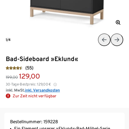
1/4
Bad-Sideboard »Eklund«
(55)
129,00
199,00
30-Tage-Bestpreis:
129,00
€
inkl. MwSt.
inkl. Versandkosten
Zur Zeit nicht verfügbar
Bestellnummer: 159228
Ein Element unserer »Eklund«-Bad-Möbel-Serie