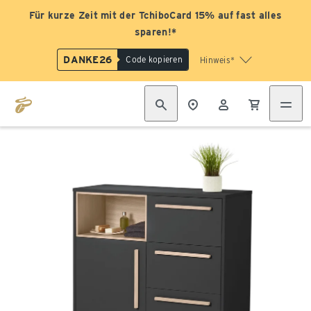
Für kurze Zeit mit der TchiboCard 15% auf fast alles
sparen!*
DANKE26
Code kopieren
Hinweis*