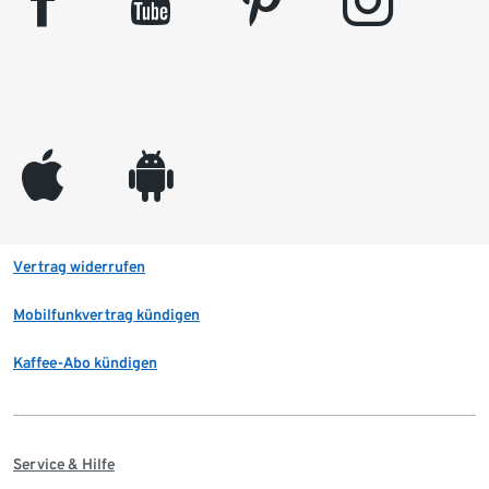
facebook
youtube
pinterest
instagram
appleinc
android
Vertrag widerrufen
Mobilfunkvertrag kündigen
Kaffee-Abo kündigen
Service & Hilfe