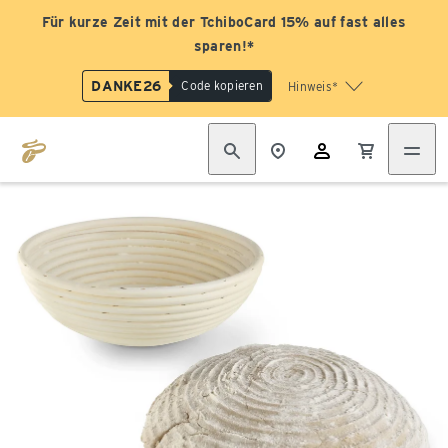
Für kurze Zeit mit der TchiboCard 15% auf fast alles
sparen!*
DANKE26
Code kopieren
Hinweis*