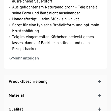
ausreichend Sauerstoff
Aus geflochtenem Naturpeddigrohr – Teig behält
seine Form und läuft nicht auseinander
Handgefertigt – jedes Stück ein Unikat
Sorgt für eine typische Brotlaibform und optimale
Krustenbildung
Teig im eingemehlten Körbchen bedeckt gehen
lassen, dann auf Backblech stürzen und nach
Rezept backen
Auch als Brotkorb nutzbar
Mehr anzeigen
Geeignet zur Herstellung von Brotlaiben mit 700 g
bis 1.500 g
Mit Baumwolltuch – zum Abdecken oder als Inlay
verwendbar
Produktbeschreibung
Rezeptvorschläge online abrufbar
Material
Qualität