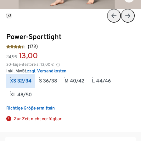
1/3
Power-Sporttight
(172)
13,00
24,99
30-Tage-Bestpreis:
13,00
€
inkl. MwSt.
zzgl. Versandkosten
XS 32/34
S 36/38
M 40/42
L 44/46
XL 48/50
Richtige Größe ermitteln
Zur Zeit nicht verfügbar