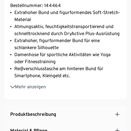
Bestellnummer: 144464
Extrahoher Bund und figurformendes Soft-Stretch-
Material
Atmungsaktiv, feuchtigkeitstransportierend und
schnelltrocknend durch DryActive Plus-Ausrüstung
Extrahoher, figurformender Bund für eine
schlankere Silhouette
Damenhose für sportliche Aktivitäten wie Yoga
oder Fitnesstraining
Reißverschlusstasche am hinteren Bund für
Smartphone, Kleingeld etc.
Innenliegende Tasche im Bund für z.B. Kleingeld
Mehr anzeigen
oder Schlüssel
Mit Elasthan: formbeständig, perfekter Sitz bei
voller Bewegungsfreiheit
Extraweiches Soft-Strech-Material für eine
Produktbeschreibung
bequeme Passform über den ganzen Tag
Auch im Alltag tragbar – verleiht dem Freizeitoutfit
Material & Pflege