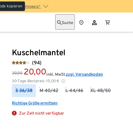
ode kopieren
Hinweis*
Suche
Kuschelmantel
(94)
20,00
39,99
inkl. MwSt.
zzgl. Versandkosten
30-Tage-Bestpreis:
15,00
€
S 36/38
M 40/42
L 44/46
XL 48/50
Richtige Größe ermitteln
Zur Zeit nicht verfügbar