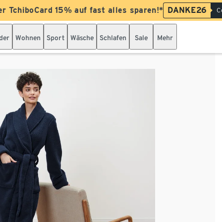
er TchiboCard 15% auf fast alles sparen!*
DANKE26
C
der
Wohnen
Sport
Wäsche
Schlafen
Sale
Mehr