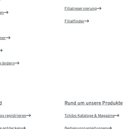
Filialreservierung
en
Filialfinder
ner
e ändern
d
Rund um unsere Produkte
os registrieren
Tchibo Kataloge & Magazine
le entdecken
Bedienungsanleitungen