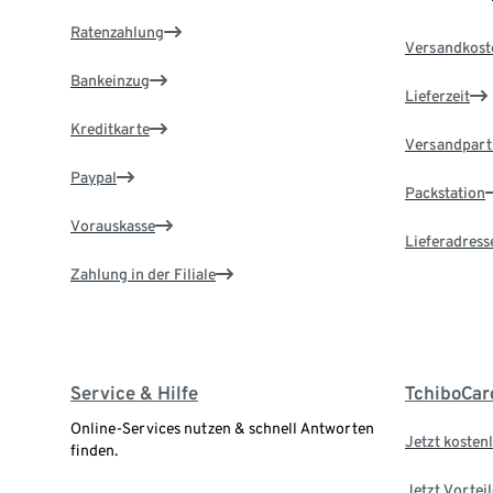
Ratenzahlung
Versandkost
Bankeinzug
Lieferzeit
Kreditkarte
Versandpart
Paypal
Packstation
Vorauskasse
Lieferadress
Zahlung in der Filiale
Service & Hilfe
TchiboCar
Online-Services nutzen & schnell Antworten
Jetzt kostenl
finden.
Jetzt Vortei