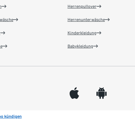
n
Herrenpullover
wäsche
Herrenunterwäsche
n
Kinderkleidung
e
Babykleidung
appleinc
android
bo kündigen