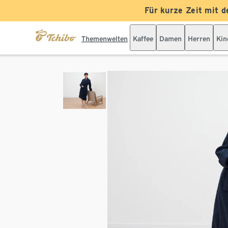
Für kurze Zeit mit d
Themenwelten
Kaffee
Damen
Herren
Kin