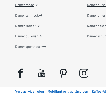
Damenmode
Damenbluse
Damenschmuck
Damenunter
Damenkleider
Damenhose
Damenpullover
Damenschuh
Damensporthosen
facebook
youtube
pinterest
instagram
Vertrag widerrufen
Mobilfunkvertrag kündigen
Kaffee-A