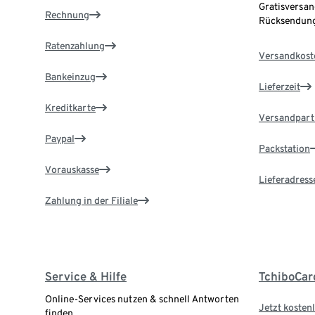
Gratisversan
Rechnung
Rücksendung
Ratenzahlung
Versandkost
Bankeinzug
Lieferzeit
Kreditkarte
Versandpart
Paypal
Packstation
Vorauskasse
Lieferadress
Zahlung in der Filiale
Service & Hilfe
TchiboCar
Online-Services nutzen & schnell Antworten
Jetzt kostenl
finden.