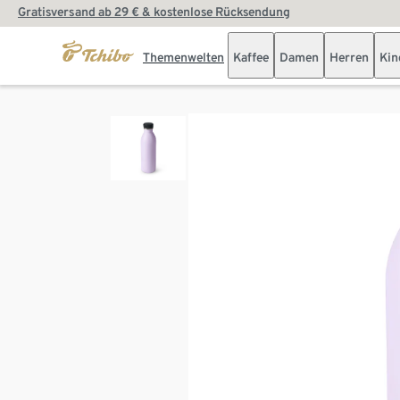
Gratisversand ab 29 € & kostenlose Rücksendung
Themenwelten
Kaffee
Damen
Herren
Kin