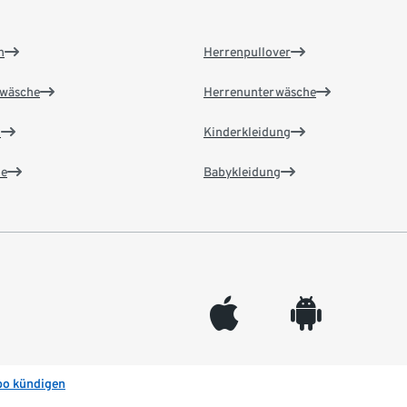
n
Herrenpullover
wäsche
Herrenunterwäsche
n
Kinderkleidung
e
Babykleidung
appleinc
android
bo kündigen