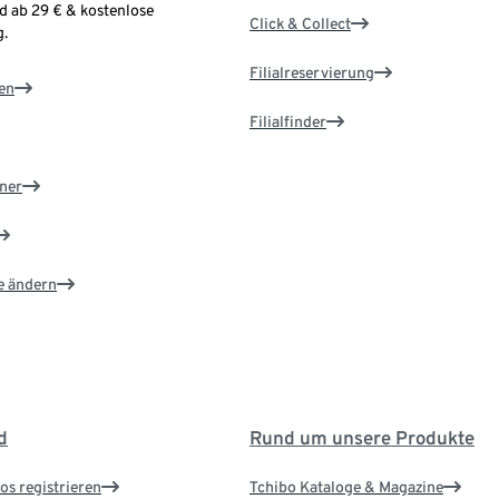
d ab 29 € & kostenlose
Click & Collect
.
Filialreservierung
en
Filialfinder
ner
e ändern
d
Rund um unsere Produkte
os registrieren
Tchibo Kataloge & Magazine