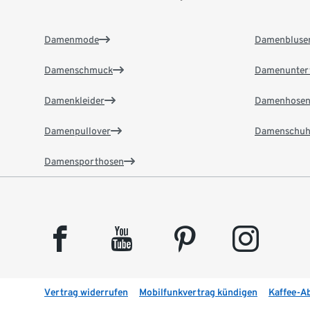
Damenmode
Damenbluse
Damenschmuck
Damenunter
Damenkleider
Damenhose
Damenpullover
Damenschuh
Damensporthosen
facebook
youtube
pinterest
instagram
Vertrag widerrufen
Mobilfunkvertrag kündigen
Kaffee-A