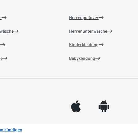
n
Herrenpullover
wäsche
Herrenunterwäsche
n
Kinderkleidung
e
Babykleidung
appleinc
android
bo kündigen