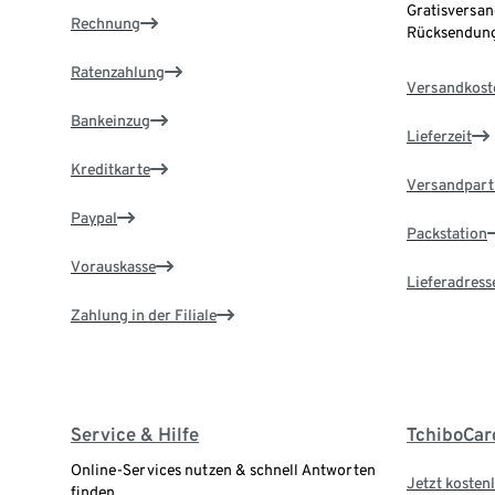
Gratisversan
Rechnung
Rücksendung
Ratenzahlung
Versandkost
Bankeinzug
Lieferzeit
Kreditkarte
Versandpart
Paypal
Packstation
Vorauskasse
Lieferadress
Zahlung in der Filiale
Service & Hilfe
TchiboCar
Online-Services nutzen & schnell Antworten
Jetzt kostenl
finden.