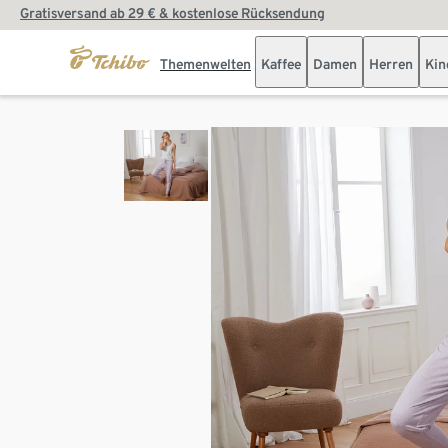
Gratisversand ab 29 € & kostenlose Rücksendung
Themenwelten
Kaffee
Damen
Herren
Kin