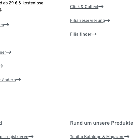
d ab 29 € & kostenlose
Click & Collect
.
Filialreservierung
en
Filialfinder
ner
e ändern
d
Rund um unsere Produkte
os registrieren
Tchibo Kataloge & Magazine