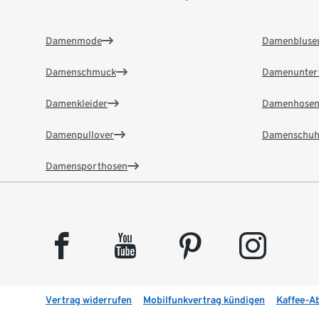
Damenmode
Damenbluse
Damenschmuck
Damenunter
Damenkleider
Damenhose
Damenpullover
Damenschuh
Damensporthosen
facebook
youtube
pinterest
instagram
Vertrag widerrufen
Mobilfunkvertrag kündigen
Kaffee-A