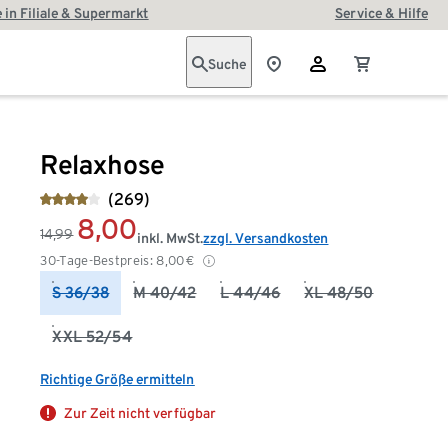
 in Filiale & Supermarkt
Service & Hilfe
Suche
Relaxhose
(269)
8,00
14,99
inkl. MwSt.
zzgl. Versandkosten
30-Tage-Bestpreis:
8,00
€
S 36/38
M 40/42
L 44/46
XL 48/50
XXL 52/54
Richtige Größe ermitteln
Zur Zeit nicht verfügbar