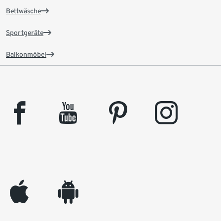
Bettwäsche
Sportgeräte
Balkonmöbel
facebook
youtube
pinterest
instagram
appleinc
android