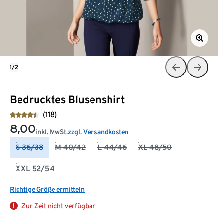
1/2
Bedrucktes Blusenshirt
(118)
8,00
inkl. MwSt.
zzgl. Versandkosten
S 36/38
M 40/42
L 44/46
XL 48/50
XXL 52/54
Richtige Größe ermitteln
Zur Zeit nicht verfügbar