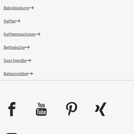
Babykleidung
Kaffee
Kaffeemaschinen
Bettwäsche
Sportgeräte
Balkonmöbel
facebook
youtube
pinterest
xing