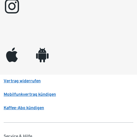
instagram
appleinc
android
Vertrag widerrufen
Mobilfunkvertrag kündigen
Kaffee-Abo kündigen
Service & Hilfe