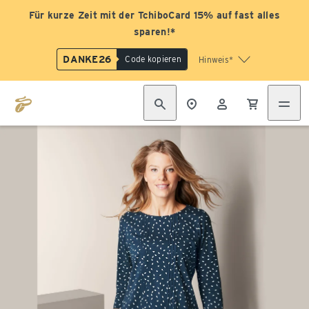
Für kurze Zeit mit der TchiboCard 15% auf fast alles
sparen!*
DANKE26
Code kopieren
Hinweis*