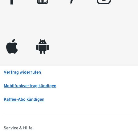
appleinc
android
Vertrag widerrufen
Mobilfunkvertrag kündigen
Kaffee-Abo kündigen
Service & Hilfe