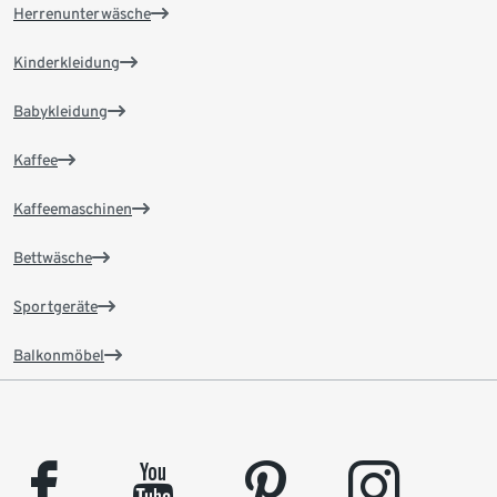
Herrenunterwäsche
Kinderkleidung
Babykleidung
Kaffee
Kaffeemaschinen
Bettwäsche
Sportgeräte
Balkonmöbel
facebook
youtube
pinterest
instagram