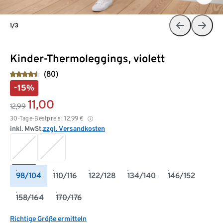
1/3
Kinder-Thermoleggings, violett
(80)
-15%
11,00
12,99
30-Tage-Bestpreis:
12,99
€
inkl. MwSt.
zzgl. Versandkosten
98/104
110/116
122/128
134/140
146/152
158/164
170/176
Richtige Größe ermitteln