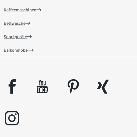
Kaffeemaschinen
Bettwäsche
Sportgeräte
Balkonmöbel
facebook
youtube
pinterest
xing
instagram