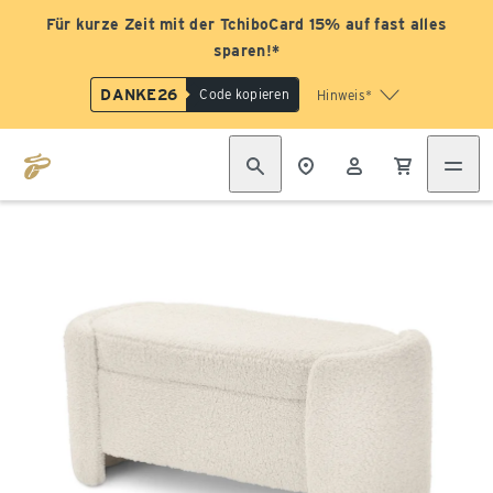
Für kurze Zeit mit der TchiboCard 15% auf fast alles
sparen!*
DANKE26
Code kopieren
Hinweis*