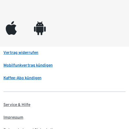
appleinc
android
Vertrag widerrufen
Mobilfunkvertrag kündigen
Kaffee-Abo kündigen
Service & Hilfe
Impressum