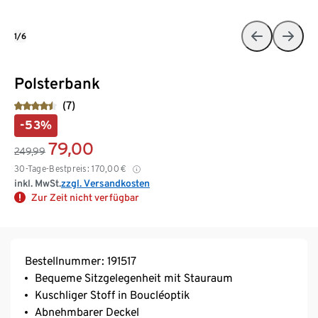
1/6
Polsterbank
(7)
-53%
79,00
249,99
30-Tage-Bestpreis:
170,00
€
inkl. MwSt.
zzgl. Versandkosten
Zur Zeit nicht verfügbar
Bestellnummer: 191517
Bequeme Sitzgelegenheit mit Stauraum
Kuschliger Stoff in Boucléoptik
Abnehmbarer Deckel