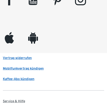
appleinc
android
Vertrag widerrufen
Mobilfunkvertrag kündigen
Kaffee-Abo kündigen
Service & Hilfe