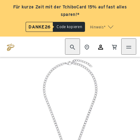
Für kurze Zeit mit der TchiboCard 15% auf fast alles
sparen!*
DANKE26
Code kopieren
Hinweis*