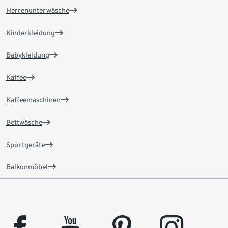
Herrenunterwäsche
Kinderkleidung
Babykleidung
Kaffee
Kaffeemaschinen
Bettwäsche
Sportgeräte
Balkonmöbel
facebook
youtube
pinterest
instagram