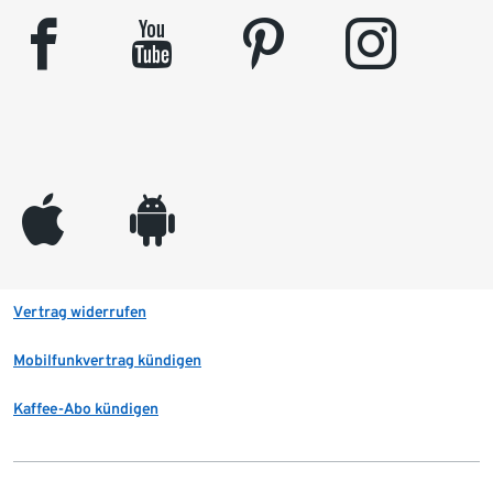
facebook
youtube
pinterest
instagram
appleinc
android
Vertrag widerrufen
Mobilfunkvertrag kündigen
Kaffee-Abo kündigen