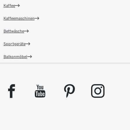
Kaffee
Kaffeemaschinen
Bettwäsche
Sportgeräte
Balkonmöbel
facebook
youtube
pinterest
instagram