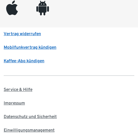
appleinc
android
Vertrag widerrufen
Mobilfunkvertrag kündigen
Kaffee-Abo kündigen
Service & Hilfe
Impressum
Datenschutz und Sicherheit
Einwilligungsmanagement