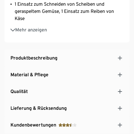
1 Einsatz zum Schneiden von Scheiben und
geraspeltem Gemüse, 1 Einsatz zum Reiben von
Käse
1 Einsatz zum Abdecken und als Spritzschutz
Mehr anzeigen
Ohne Einsatz als Überkochschutz verwendbar
Perfekt als Käsereibe
Platzsparender Küchenhelfer
Auch als Abdeckung für Gerichte geeignet
Produktbeschreibung
Hitzebeständiges Material
Schnell und einfach Gemüsegerichte zubereiten
Material & Pflege
Qualität
Lieferung & Rücksendung
Kundenbewertungen