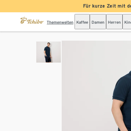
Für kurze Zeit mit d
Themenwelten
Kaffee
Damen
Herren
Kin