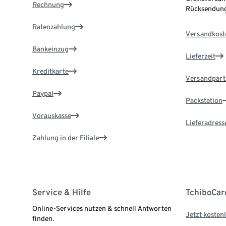
Rechnung
Rücksendung
Ratenzahlung
Versandkost
Bankeinzug
Lieferzeit
Kreditkarte
Versandpart
Paypal
Packstation
Vorauskasse
Lieferadress
Zahlung in der Filiale
Service & Hilfe
TchiboCar
Online-Services nutzen & schnell Antworten
Jetzt kostenl
finden.