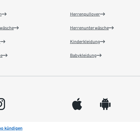
n
Herrenpullover
wäsche
Herrenunterwäsche
n
Kinderkleidung
e
Babykleidung
gram
appleinc
android
bo kündigen