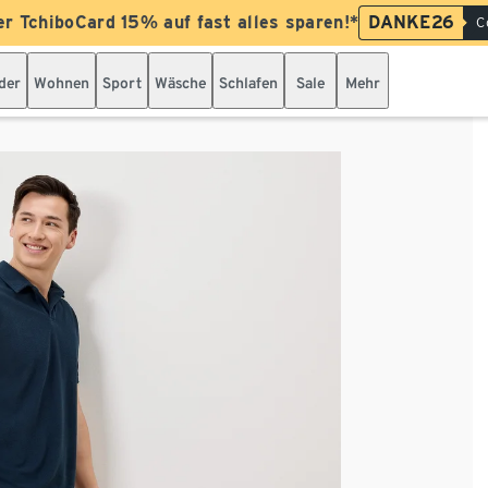
er TchiboCard 15% auf fast alles sparen!*
DANKE26
C
der
Wohnen
Sport
Wäsche
Schlafen
Sale
Mehr