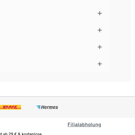
Filialabholung
d ab 29 € & kostenlose