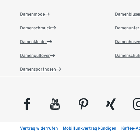
Damenmode
Damenbluse
Damenschmuck
Damenunter
Damenkleider
Damenhose
Damenpullover
Damenschuh
Damensporthosen
facebook
youtube
pinterest
xing
insta
Vertrag widerrufen
Mobilfunkvertrag kündigen
Kaffee-A