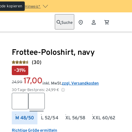
ode kopieren
Hinweis*
Suche
Frottee-Poloshirt, navy
(30)
-31%
17,00
24,99
inkl. MwSt.
zzgl. Versandkosten
30-Tage-Bestpreis:
24,99
€
M 48/50
L 52/54
XL 56/58
XXL 60/62
Richtige Größe ermitteln