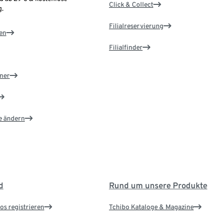
Click & Collect
.
Filialreservierung
en
Filialfinder
ner
e ändern
d
Rund um unsere Produkte
os registrieren
Tchibo Kataloge & Magazine