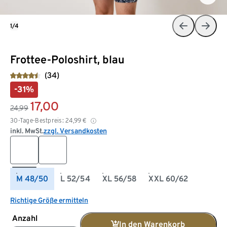
1/4
Frottee-Poloshirt, blau
(34)
-31%
17,00
24,99
30-Tage-Bestpreis:
24,99
€
inkl. MwSt.
zzgl. Versandkosten
M 48/50
L 52/54
XL 56/58
XXL 60/62
Richtige Größe ermitteln
Anzahl
In den Warenkorb