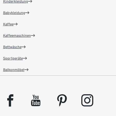
Kinderkleidung
Babykleidung
Kaffee
Kaffeemaschinen
Bettwäsche
Sportgeräte
Balkonmöbel
facebook
youtube
pinterest
instagram