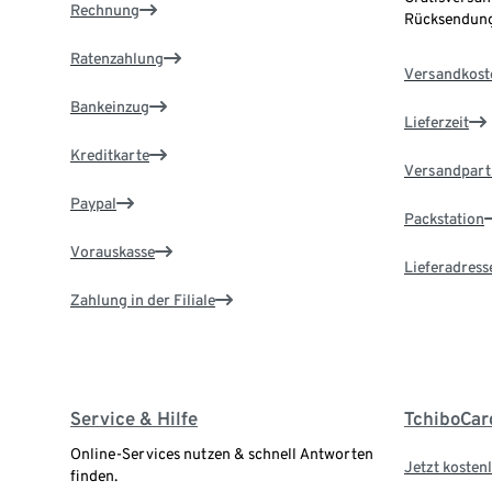
Rechnung
Rücksendung
Ratenzahlung
Versandkost
Bankeinzug
Lieferzeit
Kreditkarte
Versandpart
Paypal
Packstation
Vorauskasse
Lieferadress
Zahlung in der Filiale
Service & Hilfe
TchiboCar
Online-Services nutzen & schnell Antworten
Jetzt kostenl
finden.