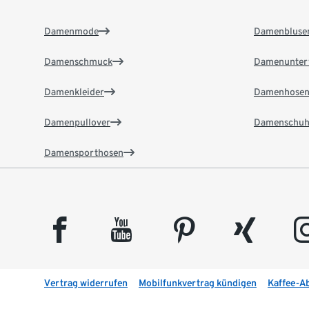
Damenmode
Damenbluse
Damenschmuck
Damenunter
Damenkleider
Damenhose
Damenpullover
Damenschuh
Damensporthosen
facebook
youtube
pinterest
xing
insta
Vertrag widerrufen
Mobilfunkvertrag kündigen
Kaffee-A