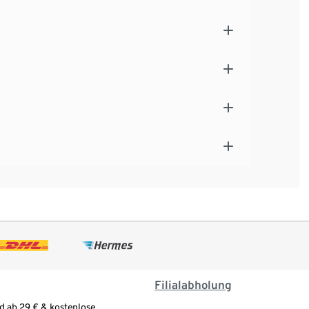
Filialabholung
d ab 29 € & kostenlose