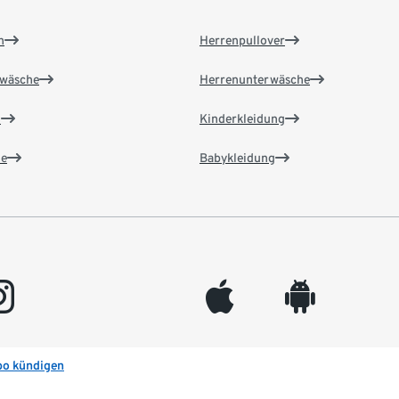
n
Herrenpullover
wäsche
Herrenunterwäsche
n
Kinderkleidung
e
Babykleidung
gram
appleinc
android
bo kündigen