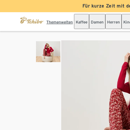
Für kurze Zeit mit d
Themenwelten
Kaffee
Damen
Herren
Kin