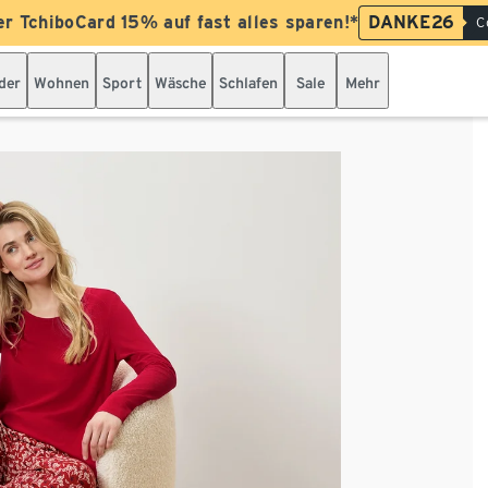
er TchiboCard 15% auf fast alles sparen!*
DANKE26
C
der
Wohnen
Sport
Wäsche
Schlafen
Sale
Mehr