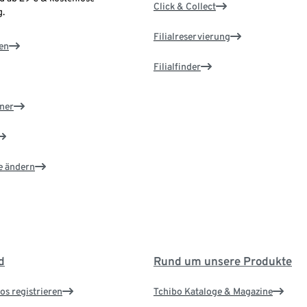
Click & Collect
.
Filialreservierung
en
Filialfinder
ner
e ändern
d
Rund um unsere Produkte
os registrieren
Tchibo Kataloge & Magazine