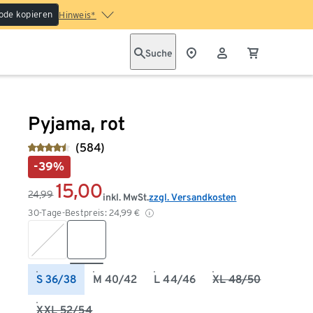
ode kopieren
Hinweis*
Suche
Pyjama, rot
(584)
-39%
15,00
24,99
inkl. MwSt.
zzgl. Versandkosten
30-Tage-Bestpreis:
24,99
€
S 36/38
M 40/42
L 44/46
XL 48/50
XXL 52/54