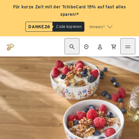
Für kurze Zeit mit der TchiboCard 15% auf fast alles
sparen!*
DANKE26
Code kopieren
Hinweis*