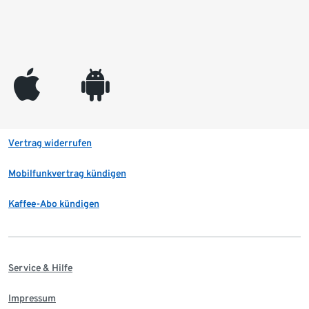
appleinc
android
Vertrag widerrufen
Mobilfunkvertrag kündigen
Kaffee-Abo kündigen
Service & Hilfe
Impressum