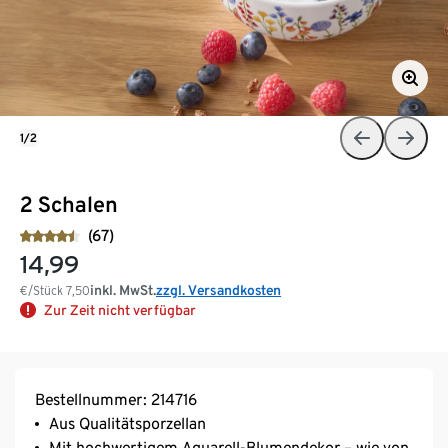
1/2
2 Schalen
(67)
14,99
inkl. MwSt.
zzgl. Versandkosten
€/Stück
7,50
Zur Zeit nicht verfügbar
Bestellnummer: 214716
Aus Qualitätsporzellan
Mit hochwertigem Aquarell-Blumendekor – wie von