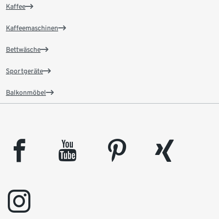
Kaffee
Kaffeemaschinen
Bettwäsche
Sportgeräte
Balkonmöbel
facebook
youtube
pinterest
xing
instagram