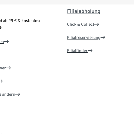
Filialabholung
d ab 29 € & kostenlose
Click & Collect
.
Filialreservierung
en
Filialfinder
ner
e ändern