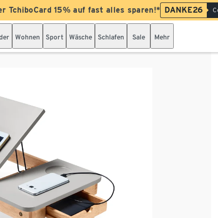
er TchiboCard 15% auf fast alles sparen!*
DANKE26
C
der
Wohnen
Sport
Wäsche
Schlafen
Sale
Mehr