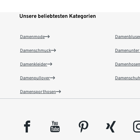
Unsere beliebtesten Kategorien
Damenmode
Damenbluse
Damenschmuck
Damenunter
Damenkleider
Damenhose
Damenpullover
Damenschuh
Damensporthosen
facebook
youtube
pinterest
xing
insta