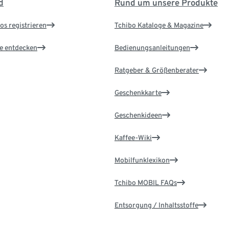
d
Rund um unsere Produkte
os registrieren
Tchibo Kataloge & Magazine
le entdecken
Bedienungsanleitungen
Ratgeber & Größenberater
Geschenkkarte
Geschenkideen
Kaffee-Wiki
Mobilfunklexikon
Tchibo MOBIL FAQs
Entsorgung / Inhaltsstoffe