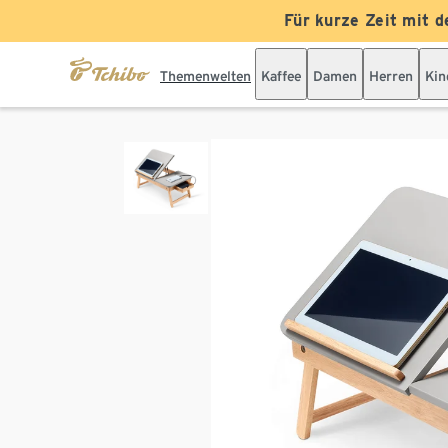
Für kurze Zeit mit d
Themenwelten
Kaffee
Damen
Herren
Kin