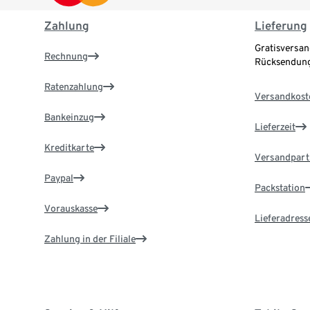
Zahlung
Lieferung
Gratisversan
Rechnung
Rücksendung
Ratenzahlung
Versandkost
Bankeinzug
Lieferzeit
Kreditkarte
Versandpart
Paypal
Packstation
Vorauskasse
Lieferadress
Zahlung in der Filiale