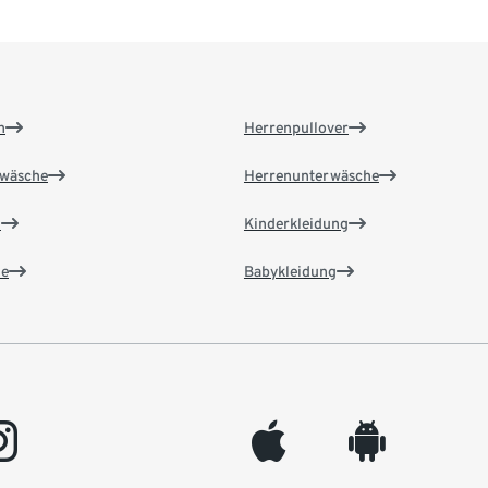
n
Herrenpullover
wäsche
Herrenunterwäsche
n
Kinderkleidung
e
Babykleidung
gram
appleinc
android