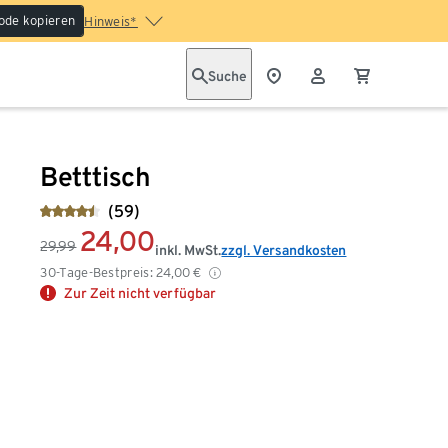
ode kopieren
Hinweis*
Suche
Betttisch
(59)
24,00
29,99
inkl. MwSt.
zzgl. Versandkosten
30-Tage-Bestpreis:
24,00
€
Zur Zeit nicht verfügbar