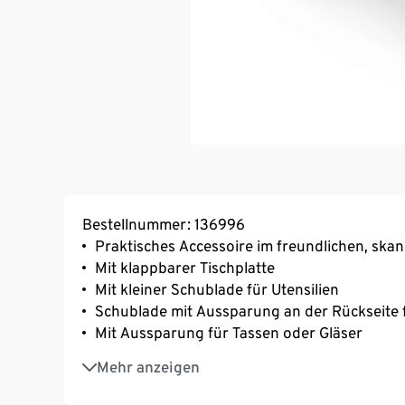
Bestellnummer: 136996
Praktisches Accessoire im freundlichen, ska
Mit klappbarer Tischplatte
Mit kleiner Schublade für Utensilien
Schublade mit Aussparung an der Rückseite 
Mit Aussparung für Tassen oder Gläser
Für das Frühstück im Bett oder die Lektüre 
Mehr anzeigen
Geeignet für Laptops und Tablets
Rutschstopper an der Tischplatte verhindert 