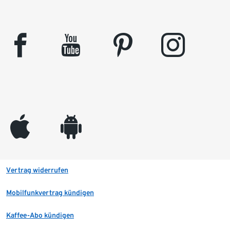
facebook
youtube
pinterest
instagram
appleinc
android
Vertrag widerrufen
Mobilfunkvertrag kündigen
Kaffee-Abo kündigen