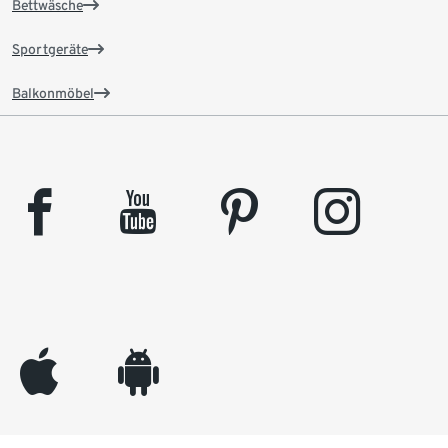
Bettwäsche
Sportgeräte
Balkonmöbel
facebook
youtube
pinterest
instagram
appleinc
android