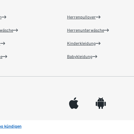
n
Herrenpullover
wäsche
Herrenunterwäsche
n
Kinderkleidung
e
Babykleidung
appleinc
android
bo kündigen