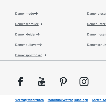
Damenmode
Damenbluse
Damenschmuck
Damenunter
Damenkleider
Damenhose
Damenpullover
Damenschuh
Damensporthosen
facebook
youtube
pinterest
instagram
Vertrag widerrufen
Mobilfunkvertrag kündigen
Kaffee-A