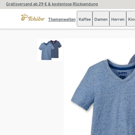
Gratisversand ab 29 € & kostenlose Rücksendung
Themenwelten
Kaffee
Damen
Herren
Kin