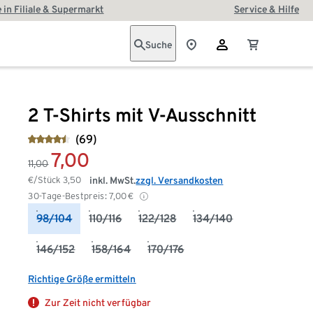
 in Filiale & Supermarkt
Service & Hilfe
Suche
2 T-Shirts mit V-Ausschnitt
(69)
7,00
11,00
€/Stück
3,50
inkl. MwSt.
zzgl. Versandkosten
30-Tage-Bestpreis:
7,00
€
98/104
110/116
122/128
134/140
146/152
158/164
170/176
Richtige Größe ermitteln
Zur Zeit nicht verfügbar