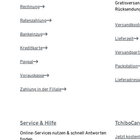
Gratisversan
Rechnung
Rücksendung
Ratenzahlung
Versandkost
Bankeinzug
Lieferzeit
Kreditkarte
Versandpart
Paypal
Packstation
Vorauskasse
Lieferadress
Zahlung in der Filiale
Service & Hilfe
TchiboCar
Online-Services nutzen & schnell Antworten
Jetzt kostenl
finden.