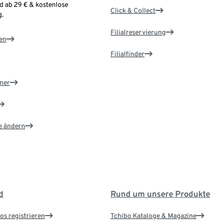
d ab 29 € & kostenlose
Click & Collect
.
Filialreservierung
en
Filialfinder
ner
e ändern
d
Rund um unsere Produkte
os registrieren
Tchibo Kataloge & Magazine