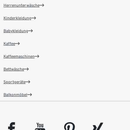
Herrenunterwäsche
Kinderkleidung
Babykleidung
Kaffee
Kaffeemaschinen
Bettwäsche
Sportgeräte
Balkonmöbel
facebook
youtube
pinterest
xing