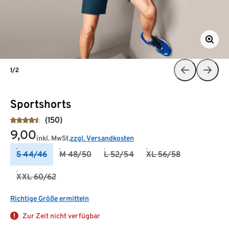
1/2
Sportshorts
(150)
9,00
inkl. MwSt.
zzgl. Versandkosten
S 44/46
M 48/50
L 52/54
XL 56/58
XXL 60/62
Richtige Größe ermitteln
Zur Zeit nicht verfügbar