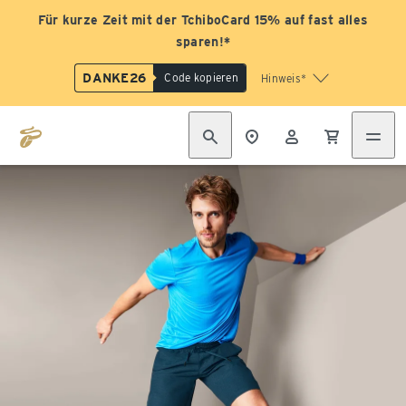
Für kurze Zeit mit der TchiboCard 15% auf fast alles
sparen!*
DANKE26
Code kopieren
Hinweis*