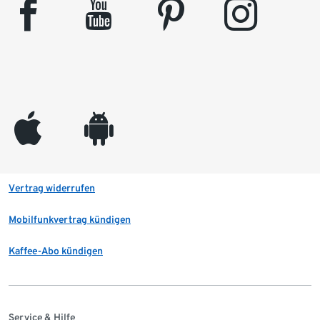
facebook
youtube
pinterest
instagram
appleinc
android
Vertrag widerrufen
Mobilfunkvertrag kündigen
Kaffee-Abo kündigen
Service & Hilfe