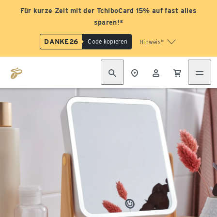
Für kurze Zeit mit der TchiboCard 15% auf fast alles
sparen!*
DANKE26
Code kopieren
Hinweis*