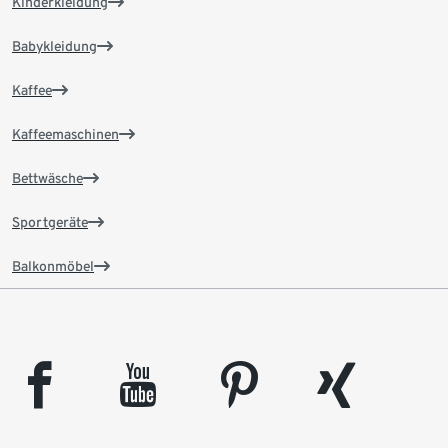
Kinderkleidung
Babykleidung
Kaffee
Kaffeemaschinen
Bettwäsche
Sportgeräte
Balkonmöbel
facebook
youtube
pinterest
xing