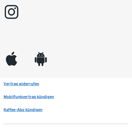
instagram
appleinc
android
Vertrag widerrufen
Mobilfunkvertrag kündigen
Kaffee-Abo kündigen