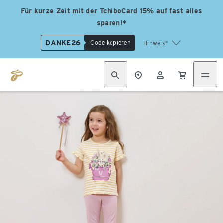
Für kurze Zeit mit der TchiboCard 15% auf fast alles
sparen!*
DANKE26
Code kopieren
Hinweis*