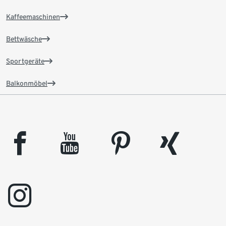
Kaffeemaschinen
Bettwäsche
Sportgeräte
Balkonmöbel
facebook
youtube
pinterest
xing
instagram