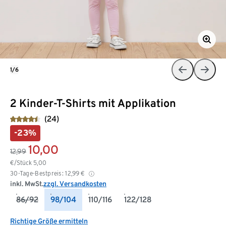
1/6
2 Kinder-T-Shirts mit Applikation
(24)
-23%
10,00
12,99
€/Stück
5,00
30-Tage-Bestpreis:
12,99
€
inkl. MwSt.
zzgl. Versandkosten
86/92
98/104
110/116
122/128
Richtige Größe ermitteln