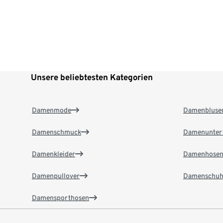
Unsere beliebtesten Kategorien
Damenmode
Damenbluse
Damenschmuck
Damenunter
Damenkleider
Damenhose
Damenpullover
Damenschuh
Damensporthosen