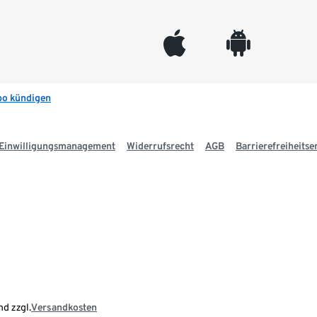
appleinc
android
bo kündigen
Einwilligungsmanagement
Widerrufsrecht
AGB
Barrierefreiheitse
nd zzgl.
Versandkosten