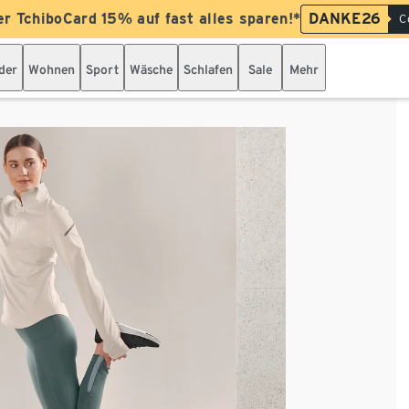
er TchiboCard 15% auf fast alles sparen!*
DANKE26
C
der
Wohnen
Sport
Wäsche
Schlafen
Sale
Mehr