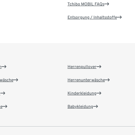
Tchibo MOBIL FAQs
Entsorgung / Inhaltsstoffe
n
Herrenpullover
wäsche
Herrenunterwäsche
n
Kinderkleidung
e
Babykleidung