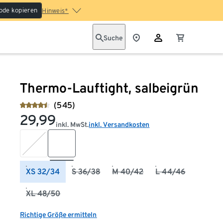
ode kopieren
Hinweis*
Suche
Thermo-Lauftight, salbeigrün
(545)
29,99
inkl. MwSt.
inkl. Versandkosten
XS 32/34
S 36/38
M 40/42
L 44/46
XL 48/50
Richtige Größe ermitteln