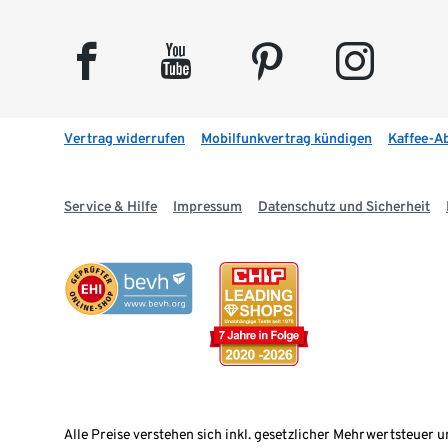
facebook
youtube
pinterest
instagram
Vertrag widerrufen
Mobilfunkvertrag kündigen
Kaffee-A
Service & Hilfe
Impressum
Datenschutz und Sicherheit
Alle Preise verstehen sich inkl. gesetzlicher Mehrwertsteuer u