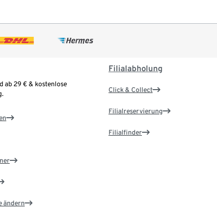
Filialabholung
d ab 29 € & kostenlose
Click & Collect
.
Filialreservierung
en
Filialfinder
ner
e ändern