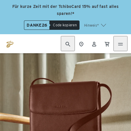
Für kurze Zeit mit der TchiboCard 15% auf fast alles
sparen!*
DANKE26
Code kopieren
Hinweis*