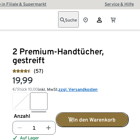
 in Filiale & Supermarkt
Service & Hilfe
Suche
2 Premium-Handtücher,
gestreift
(57)
19,99
€/Stück
10,00
inkl. MwSt.
zzgl. Versandkosten
Anzahl
In den Warenkorb
Auf Lager