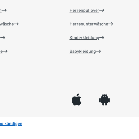
n
Herrenpullover
wäsche
Herrenunterwäsche
n
Kinderkleidung
e
Babykleidung
appleinc
android
bo kündigen