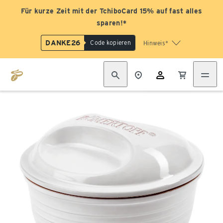
Für kurze Zeit mit der TchiboCard 15% auf fast alles
sparen!*
DANKE26
Code kopieren
Hinweis*