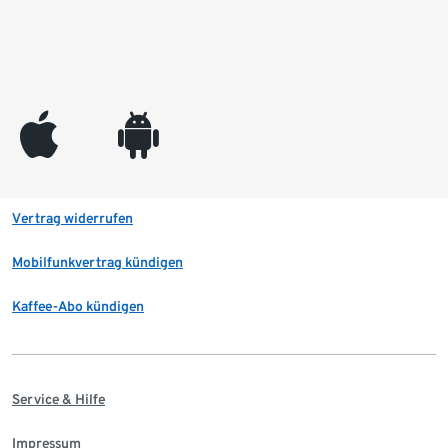
appleinc
android
Vertrag widerrufen
Mobilfunkvertrag kündigen
Kaffee-Abo kündigen
Service & Hilfe
Impressum