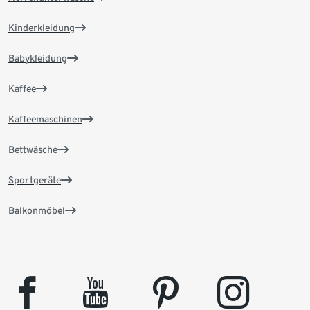
Kinderkleidung
Babykleidung
Kaffee
Kaffeemaschinen
Bettwäsche
Sportgeräte
Balkonmöbel
facebook
youtube
pinterest
instagram