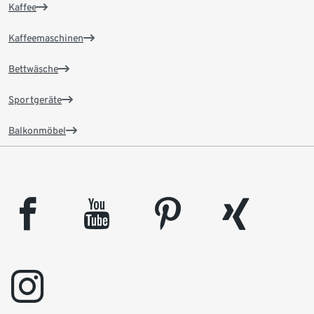
Kaffee
Kaffeemaschinen
Bettwäsche
Sportgeräte
Balkonmöbel
facebook
youtube
pinterest
xing
instagram