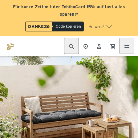
Für kurze Zeit mit der TchiboCard 15% auf fast alles
sparen!*
DANKE26
Code kopieren
Hinweis*