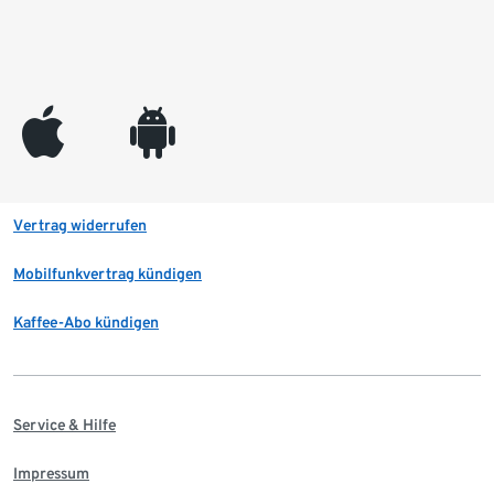
appleinc
android
Vertrag widerrufen
Mobilfunkvertrag kündigen
Kaffee-Abo kündigen
Service & Hilfe
Impressum