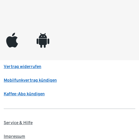
appleinc
android
Vertrag widerrufen
Mobilfunkvertrag kündigen
Kaffee-Abo kündigen
Service & Hilfe
Impressum