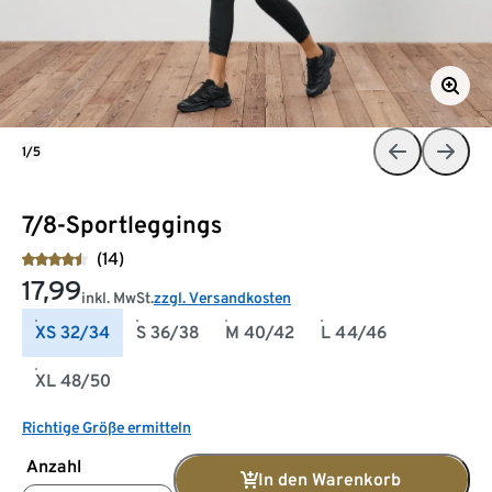
1/5
7/8-Sportleggings
(14)
17,99
inkl. MwSt.
zzgl. Versandkosten
XS 32/34
S 36/38
M 40/42
L 44/46
XL 48/50
Richtige Größe ermitteln
Anzahl
In den Warenkorb