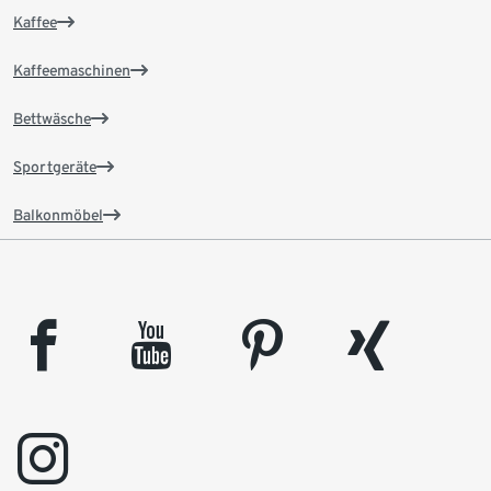
Kaffee
Kaffeemaschinen
Bettwäsche
Sportgeräte
Balkonmöbel
facebook
youtube
pinterest
xing
instagram