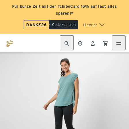
Für kurze Zeit mit der TchiboCard 15% auf fast alles
sparen!*
DANKE26
Code kopieren
Hinweis*