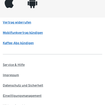
appleinc
android
Vertrag widerrufen
Mobilfunkvertrag kündigen
Kaffee-Abo kündigen
Service & Hilfe
Impressum
Datenschutz und Sicherheit
Einwilligungsmanagement