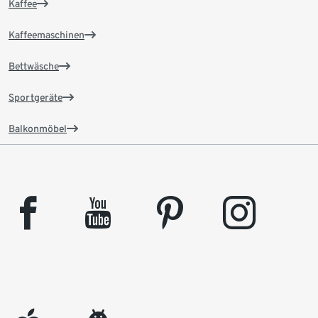
Kaffee
Kaffeemaschinen
Bettwäsche
Sportgeräte
Balkonmöbel
facebook
youtube
pinterest
instagram