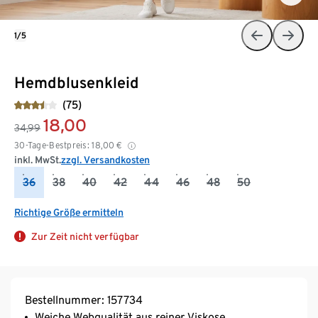
1/5
Hemdblusenkleid
(75)
18,00
34,99
30-Tage-Bestpreis:
18,00
€
inkl. MwSt.
zzgl. Versandkosten
36
38
40
42
44
46
48
50
Richtige Größe ermitteln
Zur Zeit nicht verfügbar
Bestellnummer: 157734
Weiche Webqualität aus reiner Viskose