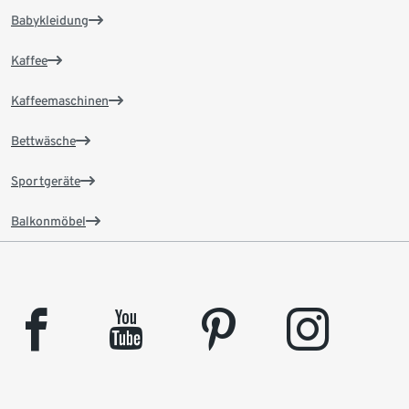
Babykleidung
Kaffee
Kaffeemaschinen
Bettwäsche
Sportgeräte
Balkonmöbel
facebook
youtube
pinterest
instagram