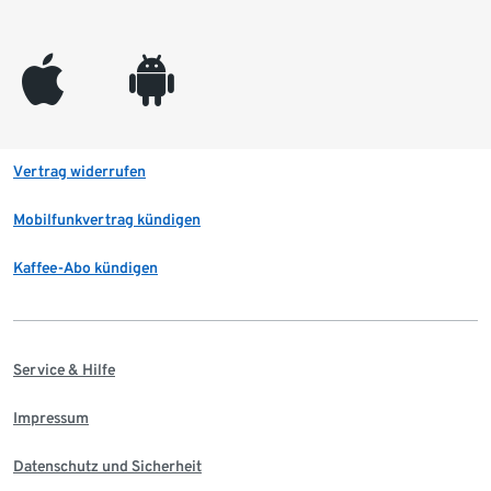
appleinc
android
Vertrag widerrufen
Mobilfunkvertrag kündigen
Kaffee-Abo kündigen
Service & Hilfe
Impressum
Datenschutz und Sicherheit