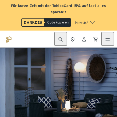
Für kurze Zeit mit der TchiboCard 15% auf fast alles
sparen!*
DANKE26
Code kopieren
Hinweis*