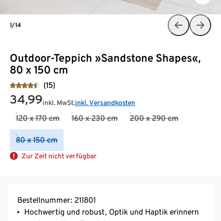
1/14
Outdoor-Teppich »Sandstone Shapes«,
80 x 150 cm
(15)
34,99
inkl. MwSt.
inkl. Versandkosten
120 x 170 cm
160 x 230 cm
200 x 290 cm
80 x 150 cm
Zur Zeit nicht verfügbar
Bestellnummer: 211801
Hochwertig und robust, Optik und Haptik erinnern