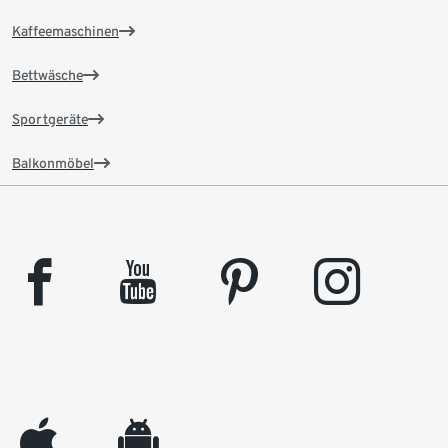
Kaffeemaschinen
Bettwäsche
Sportgeräte
Balkonmöbel
facebook
youtube
pinterest
instagram
appleinc
android