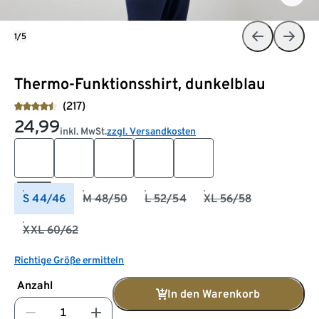
1/5
Thermo-Funktionsshirt, dunkelblau
(217)
24,99
inkl. MwSt.
zzgl. Versandkosten
S 44/46
M 48/50
L 52/54
XL 56/58
XXL 60/62
Richtige Größe ermitteln
Anzahl
In den Warenkorb