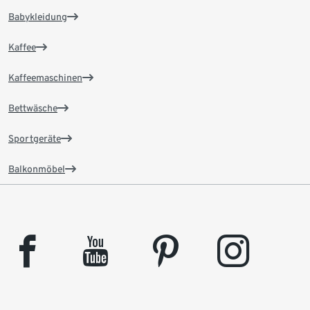
Babykleidung
Kaffee
Kaffeemaschinen
Bettwäsche
Sportgeräte
Balkonmöbel
facebook
youtube
pinterest
instagram