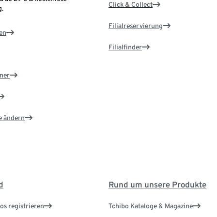
Click & Collect
.
Filialreservierung
en
Filialfinder
ner
e ändern
d
Rund um unsere Produkte
os registrieren
Tchibo Kataloge & Magazine