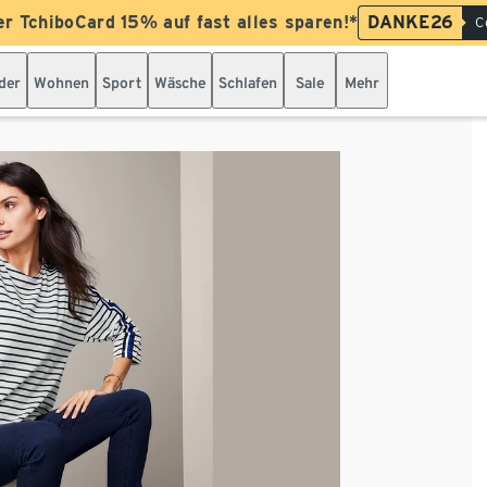
er TchiboCard 15% auf fast alles sparen!*
DANKE26
C
der
Wohnen
Sport
Wäsche
Schlafen
Sale
Mehr