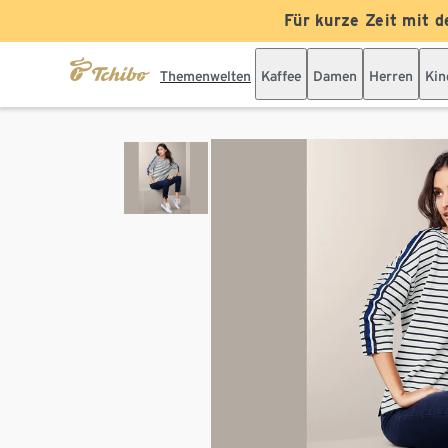
Für kurze Zeit mit d
Themenwelten
Kaffee
Damen
Herren
Kin