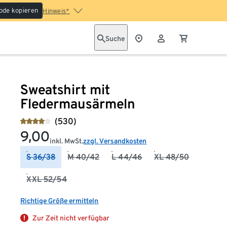
ode kopieren
Hinweis*
Suche
Sweatshirt mit
Fledermausärmeln
(530)
9,00
inkl. MwSt.
zzgl. Versandkosten
S 36/38
M 40/42
L 44/46
XL 48/50
XXL 52/54
Richtige Größe ermitteln
Zur Zeit nicht verfügbar