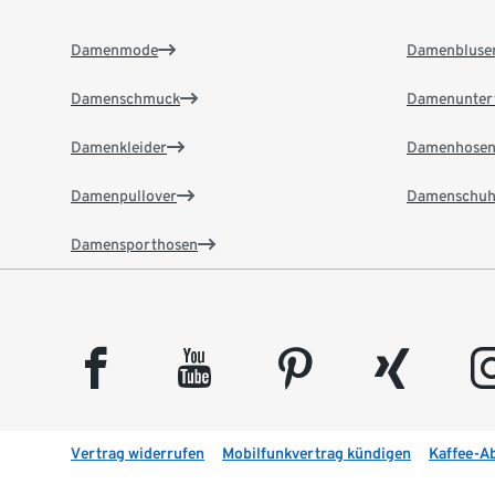
Damenmode
Damenbluse
Damenschmuck
Damenunter
Damenkleider
Damenhose
Damenpullover
Damenschuh
Damensporthosen
facebook
youtube
pinterest
xing
insta
Vertrag widerrufen
Mobilfunkvertrag kündigen
Kaffee-A