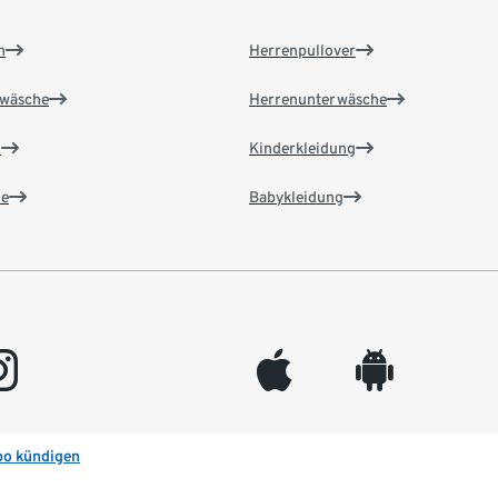
n
Herrenpullover
wäsche
Herrenunterwäsche
n
Kinderkleidung
e
Babykleidung
gram
appleinc
android
bo kündigen