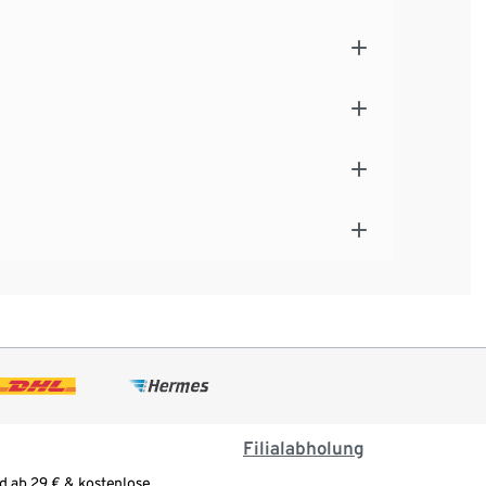
Filialabholung
d ab 29 € & kostenlose