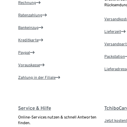
Rechnung
Rücksendung
Ratenzahlung
Versandkost
Bankeinzug
Lieferzeit
Kreditkarte
Versandpart
Paypal
Packstation
Vorauskasse
Lieferadress
Zahlung in der Filiale
Service & Hilfe
TchiboCar
Online-Services nutzen & schnell Antworten
Jetzt kostenl
finden.