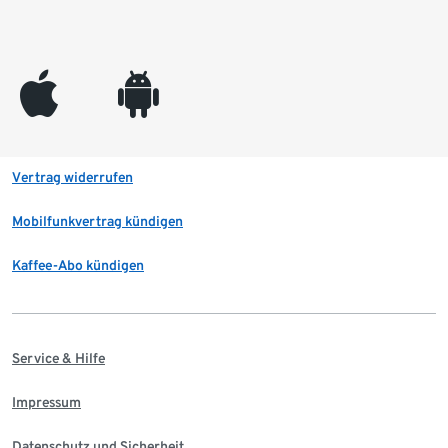
appleinc
android
Vertrag widerrufen
Mobilfunkvertrag kündigen
Kaffee-Abo kündigen
Service & Hilfe
Impressum
Datenschutz und Sicherheit