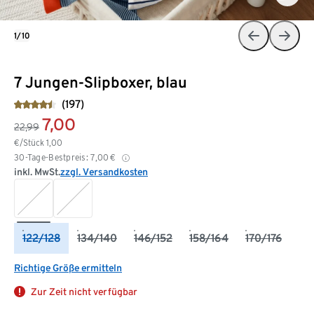
1/10
7 Jungen-Slipboxer, blau
(197)
7,00
22,99
€/Stück
1,00
30-Tage-Bestpreis:
7,00
€
inkl. MwSt.
zzgl. Versandkosten
122/128
134/140
146/152
158/164
170/176
Richtige Größe ermitteln
Zur Zeit nicht verfügbar