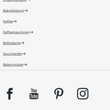
Babykleidung
Kaffee
Kaffeemaschinen
Bettwäsche
Sportgeräte
Balkonmöbel
facebook
youtube
pinterest
instagram