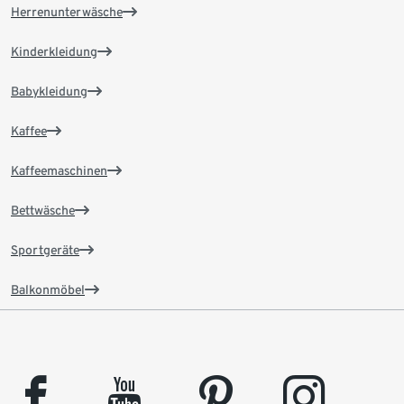
Herrenunterwäsche
Kinderkleidung
Babykleidung
Kaffee
Kaffeemaschinen
Bettwäsche
Sportgeräte
Balkonmöbel
facebook
youtube
pinterest
instagram