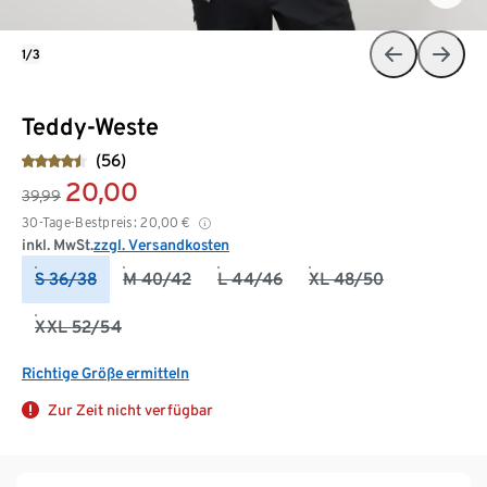
1/3
Teddy-Weste
(56)
20,00
39,99
30-Tage-Bestpreis:
20,00
€
inkl. MwSt.
zzgl. Versandkosten
S 36/38
M 40/42
L 44/46
XL 48/50
XXL 52/54
Richtige Größe ermitteln
Zur Zeit nicht verfügbar