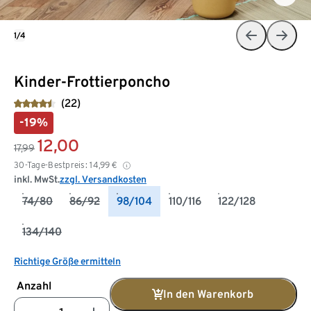
1/4
Kinder-Frottierponcho
(22)
-19%
12,00
17,99
30-Tage-Bestpreis:
14,99
€
inkl. MwSt.
zzgl. Versandkosten
74/80
86/92
98/104
110/116
122/128
134/140
Richtige Größe ermitteln
Anzahl
In den Warenkorb