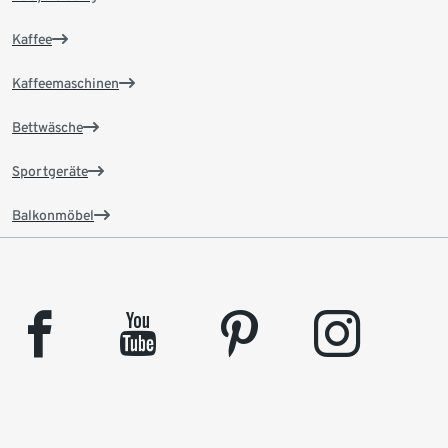
Kaffee
Kaffeemaschinen
Bettwäsche
Sportgeräte
Balkonmöbel
facebook
youtube
pinterest
instagram