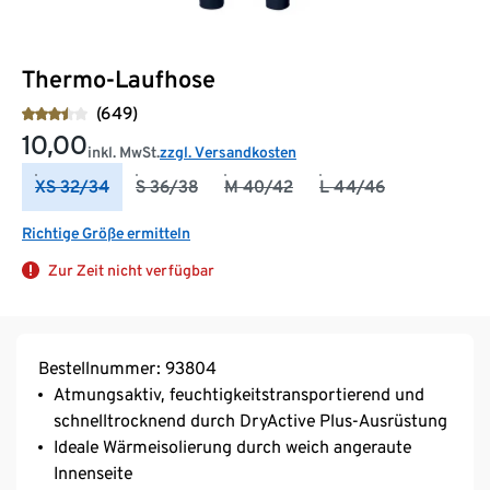
Thermo-Laufhose
(649)
10,00
inkl. MwSt.
zzgl. Versandkosten
XS 32/34
S 36/38
M 40/42
L 44/46
Richtige Größe ermitteln
Zur Zeit nicht verfügbar
Bestellnummer: 93804
Atmungsaktiv, feuchtigkeitstransportierend und
schnelltrocknend durch DryActive Plus-Ausrüstung
Ideale Wärmeisolierung durch weich angeraute
Innenseite