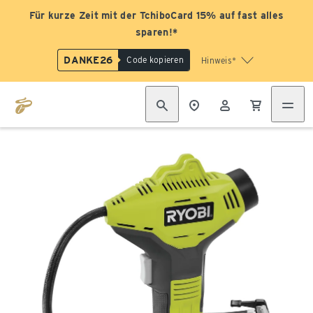
Für kurze Zeit mit der TchiboCard 15% auf fast alles
sparen!*
DANKE26
Code kopieren
Hinweis*