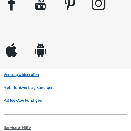
facebook
youtube
pinterest
instagram
appleinc
android
Vertrag widerrufen
Mobilfunkvertrag kündigen
Kaffee-Abo kündigen
Service & Hilfe