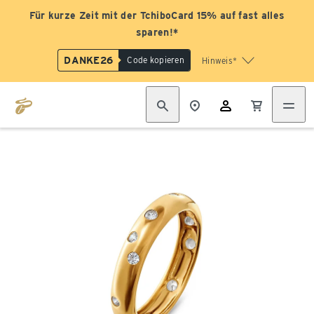
Für kurze Zeit mit der TchiboCard 15% auf fast alles
sparen!*
DANKE26
Code kopieren
Hinweis*