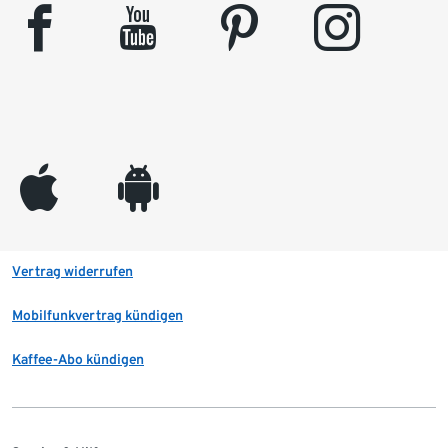
facebook
youtube
pinterest
instagram
appleinc
android
Vertrag widerrufen
Mobilfunkvertrag kündigen
Kaffee-Abo kündigen