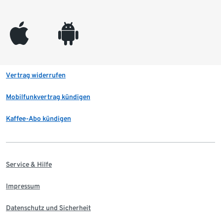
appleinc
android
Vertrag widerrufen
Mobilfunkvertrag kündigen
Kaffee-Abo kündigen
Service & Hilfe
Impressum
Datenschutz und Sicherheit