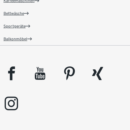
Kaffeemaschinen
Bettwäsche
Sportgeräte
Balkonmöbel
facebook
youtube
pinterest
xing
instagram