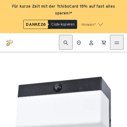
Für kurze Zeit mit der TchiboCard 15% auf fast alles
sparen!*
DANKE26
Code kopieren
Hinweis*