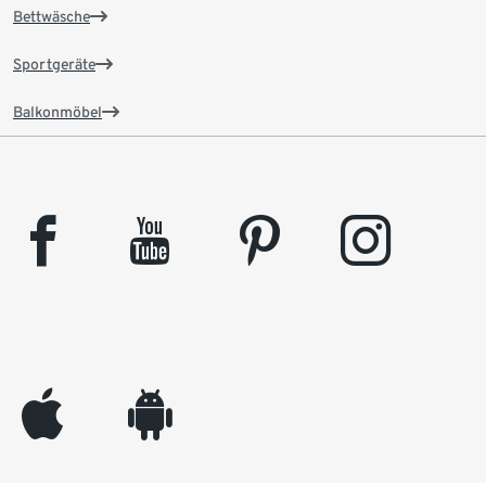
Bettwäsche
Sportgeräte
Balkonmöbel
facebook
youtube
pinterest
instagram
appleinc
android