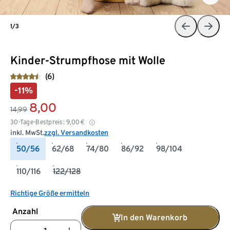
1/3
Kinder-Strumpfhose mit Wolle
(6)
-11%
8,00
14,99
30-Tage-Bestpreis:
9,00
€
inkl. MwSt.
zzgl. Versandkosten
50/56
62/68
74/80
86/92
98/104
110/116
122/128
Richtige Größe ermitteln
Anzahl
In den Warenkorb